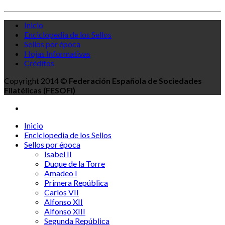
Inicio
Enciclopedia de los Sellos
Sellos por época
Hojas Informativas
Créditos
Copyright 2014 ©
Federación Española de Sociedades
Filatélicas (FESOFI)
Inicio
Enciclopedia de los Sellos
Sellos por época
Isabel II
Duque de la Torre
Amadeo I
Primera República
Carlos VII
Alfonso XII
Alfonso XIII
Segunda República