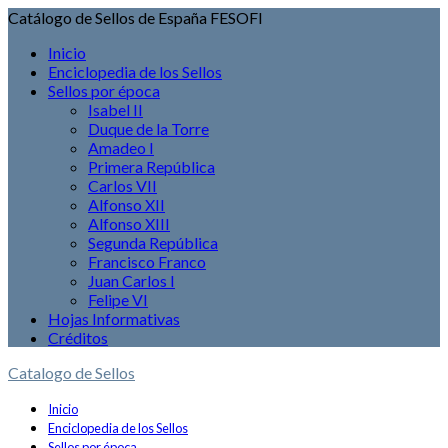
Catálogo de Sellos de España FESOFI
Inicio
Enciclopedia de los Sellos
Sellos por época
Isabel II
Duque de la Torre
Amadeo I
Primera República
Carlos VII
Alfonso XII
Alfonso XIII
Segunda República
Francisco Franco
Juan Carlos I
Felipe VI
Hojas Informativas
Créditos
Catalogo de Sellos
Inicio
Enciclopedia de los Sellos
Sellos por época