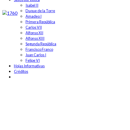
Isabel II
Duque de la Torre
Amadeo I
Primera República
Carlos VII
Alfonso XII
Alfonso XIII
Segunda República
Francisco Franco
Juan Carlos I
Felipe VI
Hojas Informativas
Créditos