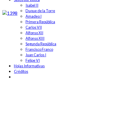
Isabel II
Duque de la Torre
Amadeo I
Primera República
Carlos VII
Alfonso XII
Alfonso XIII
Segunda República
Francisco Franco
Juan Carlos I
Felipe VI
Hojas Informativas
Créditos