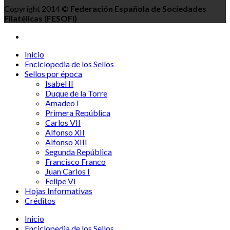
Copyright 2014 ©
Federación Española de Sociedades
Filatélicas (FESOFI)
Inicio
Enciclopedia de los Sellos
Sellos por época
Isabel II
Duque de la Torre
Amadeo I
Primera República
Carlos VII
Alfonso XII
Alfonso XIII
Segunda República
Francisco Franco
Juan Carlos I
Felipe VI
Hojas Informativas
Créditos
Inicio
Enciclopedia de los Sellos