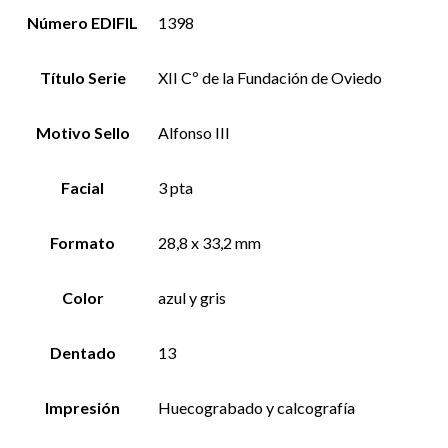
Número EDIFIL
1398
Título Serie
XII Cº de la Fundación de Oviedo
Motivo Sello
Alfonso III
Facial
3 pta
Formato
28,8 x 33,2 mm
Color
azul y gris
Dentado
13
Impresión
Huecograbado y calcografía