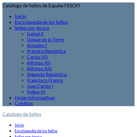
Catálogo de Sellos de España FESOFI
Inicio
Enciclopedia de los Sellos
Sellos por época
Isabel II
Duque de la Torre
Amadeo I
Primera República
Carlos VII
Alfonso XII
Alfonso XIII
Segunda República
Francisco Franco
Juan Carlos I
Felipe VI
Hojas Informativas
Créditos
Catalogo de Sellos
Inicio
Enciclopedia de los Sellos
Sellos por época