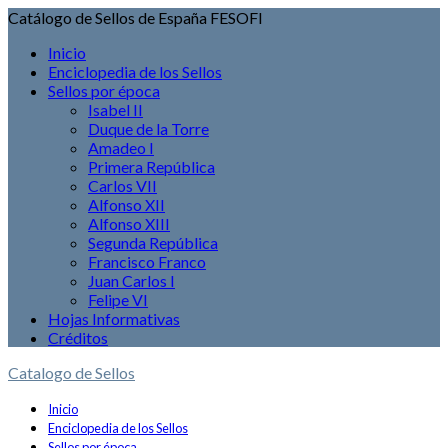
Catálogo de Sellos de España FESOFI
Inicio
Enciclopedia de los Sellos
Sellos por época
Isabel II
Duque de la Torre
Amadeo I
Primera República
Carlos VII
Alfonso XII
Alfonso XIII
Segunda República
Francisco Franco
Juan Carlos I
Felipe VI
Hojas Informativas
Créditos
Catalogo de Sellos
Inicio
Enciclopedia de los Sellos
Sellos por época