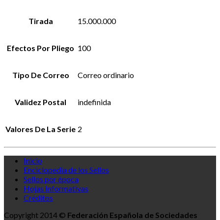
Tirada
15.000.000
Efectos Por Pliego
100
Tipo De Correo
Correo ordinario
Validez Postal
indefinida
Valores De La Serie
2
Inicio
Enciclopedia de los Sellos
Sellos por época
Hojas Informativas
Créditos
Copyright 2014 ©
Federación Española de Sociedades