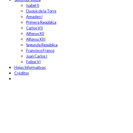
Isabel II
Duque de la Torre
Amadeo I
Primera República
Carlos VII
Alfonso XII
Alfonso XIII
Segunda República
Francisco Franco
Juan Carlos I
Felipe VI
Hojas Informativas
Créditos