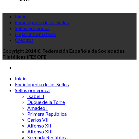
Inicio
Enciclopedia de los Sellos
Sellos por época
Hojas Informativas
Créditos
Copyright 2014 ©
Federación Española de Sociedades
Filatélicas (FESOFI)
Inicio
Enciclopedia de los Sellos
Sellos por época
Isabel II
Duque de la Torre
Amadeo I
Primera República
Carlos VII
Alfonso XII
Alfonso XIII
Segunda República