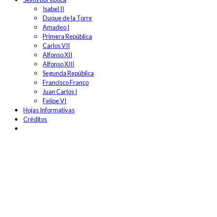
Isabel II
Duque de la Torre
Amadeo I
Primera República
Carlos VII
Alfonso XII
Alfonso XIII
Segunda República
Francisco Franco
Juan Carlos I
Felipe VI
Hojas Informativas
Créditos