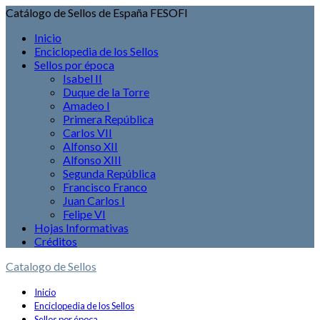
Catálogo de Sellos de España FESOFI
Inicio
Enciclopedia de los Sellos
Sellos por época
Isabel II
Duque de la Torre
Amadeo I
Primera República
Carlos VII
Alfonso XII
Alfonso XIII
Segunda República
Francisco Franco
Juan Carlos I
Felipe VI
Hojas Informativas
Créditos
Catalogo de Sellos
Inicio
Enciclopedia de los Sellos
Sellos por época