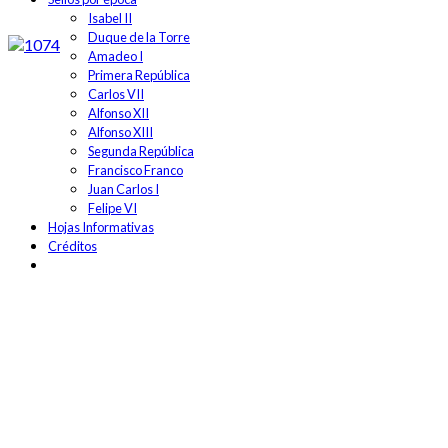
Isabel II
Duque de la Torre
Amadeo I
Primera República
Carlos VII
Alfonso XII
Alfonso XIII
Segunda República
Francisco Franco
Juan Carlos I
Felipe VI
Hojas Informativas
Créditos