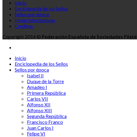
Inicio
Enciclopedia de los Sellos
Sellos por época
Hojas Informativas
Créditos
Copyright 2014 ©
Federación Española de Sociedades Filaté
Inicio
Enciclopedia de los Sellos
Sellos por época
Isabel II
Duque de la Torre
Amadeo I
Primera República
Carlos VII
Alfonso XII
Alfonso XIII
Segunda República
Francisco Franco
Juan Carlos I
Felipe VI