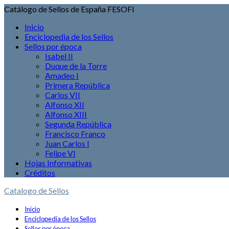
Catálogo de Sellos de España FESOFI
Inicio
Enciclopedia de los Sellos
Sellos por época
Isabel II
Duque de la Torre
Amadeo I
Primera República
Carlos VII
Alfonso XII
Alfonso XIII
Segunda República
Francisco Franco
Juan Carlos I
Felipe VI
Hojas Informativas
Créditos
Catalogo de Sellos
Inicio
Enciclopedia de los Sellos
Sellos por época