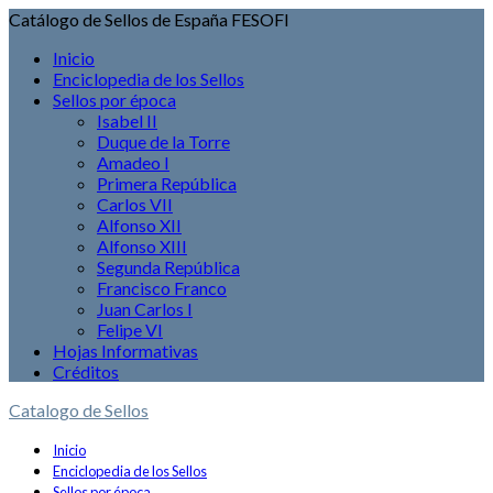
Catálogo de Sellos de España FESOFI
Inicio
Enciclopedia de los Sellos
Sellos por época
Isabel II
Duque de la Torre
Amadeo I
Primera República
Carlos VII
Alfonso XII
Alfonso XIII
Segunda República
Francisco Franco
Juan Carlos I
Felipe VI
Hojas Informativas
Créditos
Catalogo de Sellos
Inicio
Enciclopedia de los Sellos
Sellos por época