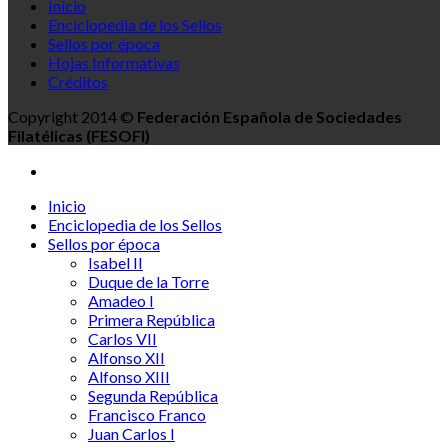
Inicio
Enciclopedia de los Sellos
Sellos por época
Hojas Informativas
Créditos
Copyright 2014 ©
Federación Española de Sociedades
Filatélicas (FESOFI)
Inicio
Enciclopedia de los Sellos
Sellos por época
Isabel II
Duque de la Torre
Amadeo I
Primera República
Carlos VII
Alfonso XII
Alfonso XIII
Segunda República
Francisco Franco
Juan Carlos I