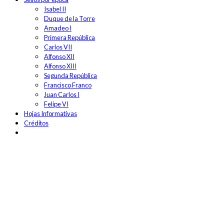
Isabel II
Duque de la Torre
Amadeo I
Primera República
Carlos VII
Alfonso XII
Alfonso XIII
Segunda República
Francisco Franco
Juan Carlos I
Felipe VI
Hojas Informativas
Créditos