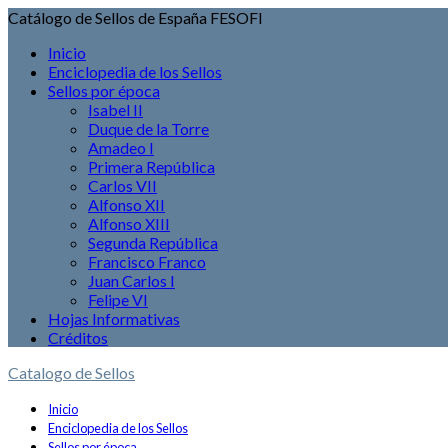
Catálogo de Sellos de España FESOFI
Inicio
Enciclopedia de los Sellos
Sellos por época
Isabel II
Duque de la Torre
Amadeo I
Primera República
Carlos VII
Alfonso XII
Alfonso XIII
Segunda República
Francisco Franco
Juan Carlos I
Felipe VI
Hojas Informativas
Créditos
Catalogo de Sellos
Inicio
Enciclopedia de los Sellos
Sellos por época