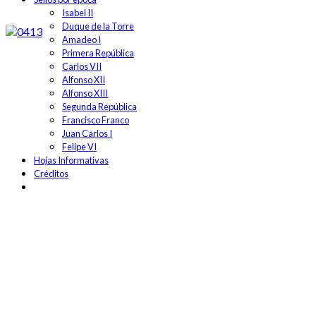
Isabel II
Duque de la Torre
Amadeo I
Primera República
Carlos VII
Alfonso XII
Alfonso XIII
Segunda República
Francisco Franco
Juan Carlos I
Felipe VI
Hojas Informativas
Créditos