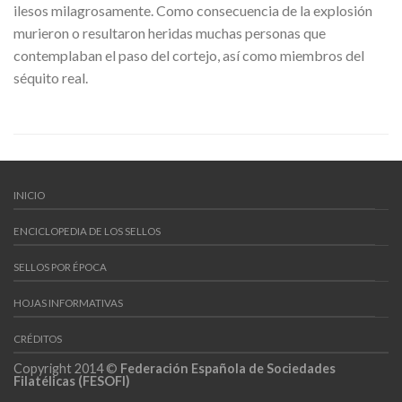
ilesos milagrosamente. Como consecuencia de la explosión
murieron o resultaron heridas muchas personas que
contemplaban el paso del cortejo, así como miembros del
séquito real.
INICIO
ENCICLOPEDIA DE LOS SELLOS
SELLOS POR ÉPOCA
HOJAS INFORMATIVAS
CRÉDITOS
Copyright 2014 ©
Federación Española de Sociedades
Filatélicas (FESOFI)