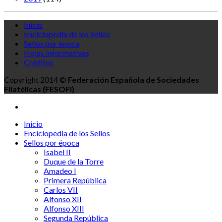
Inicio
Enciclopedia de los Sellos
Sellos por época
Hojas Informativas
Créditos
Copyright 2014 ©
Federación Española de Sociedades
Filatélicas (FESOFI)
Inicio
Enciclopedia de los Sellos
Sellos por época
Isabel II
Duque de la Torre
Amadeo I
Primera República
Carlos VII
Alfonso XII
Alfonso XIII
Segunda República