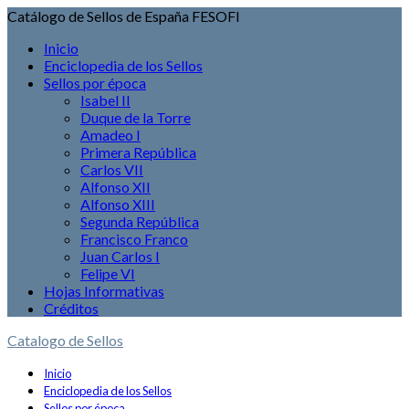
Catálogo de Sellos de España FESOFI
Inicio
Enciclopedia de los Sellos
Sellos por época
Isabel II
Duque de la Torre
Amadeo I
Primera República
Carlos VII
Alfonso XII
Alfonso XIII
Segunda República
Francisco Franco
Juan Carlos I
Felipe VI
Hojas Informativas
Créditos
Catalogo de Sellos
Inicio
Enciclopedia de los Sellos
Sellos por época