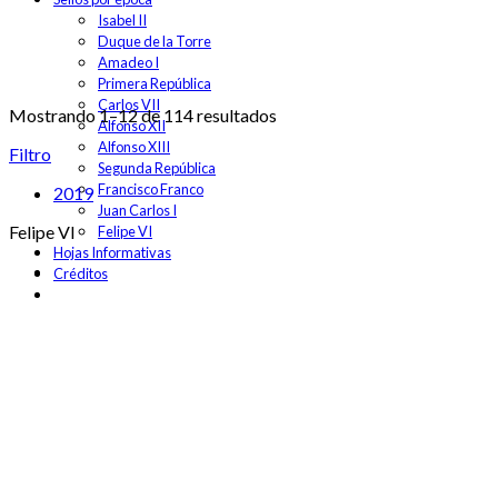
Isabel II
Duque de la Torre
Amadeo I
Primera República
Carlos VII
Mostrando 1–12 de 114 resultados
Alfonso XII
Alfonso XIII
Filtro
Segunda República
Francisco Franco
2019
Juan Carlos I
Felipe VI
Felipe VI
Hojas Informativas
Créditos