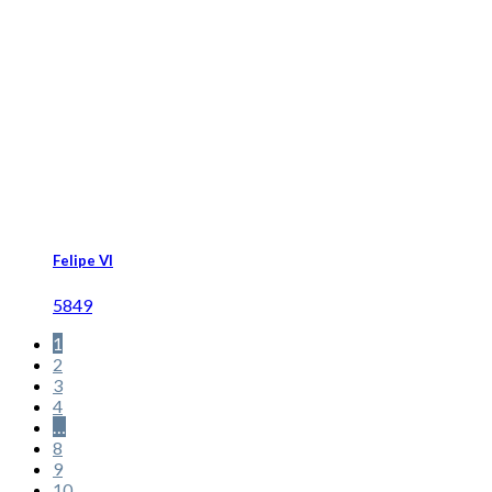
Felipe VI
5849
1
2
3
4
…
8
9
10