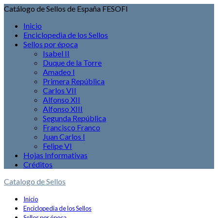
Catálogo de Sellos de España FESOFI
Inicio
Enciclopedia de los Sellos
Sellos por época
Isabel II
Duque de la Torre
Amadeo I
Primera República
Carlos VII
Alfonso XII
Alfonso XIII
Segunda República
Francisco Franco
Juan Carlos I
Felipe VI
Hojas Informativas
Créditos
Catalogo de Sellos
Inicio
Enciclopedia de los Sellos
Sellos por época