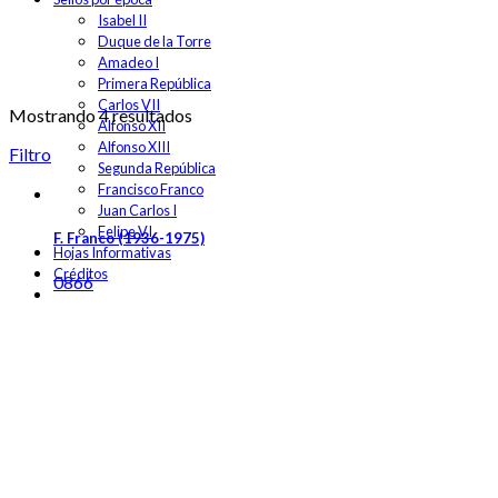
Isabel II
Duque de la Torre
Amadeo I
Primera República
Carlos VII
Mostrando 4 resultados
Alfonso XII
Alfonso XIII
Filtro
Segunda República
Francisco Franco
Juan Carlos I
Felipe VI
F. Franco (1936-1975)
Hojas Informativas
Créditos
0866