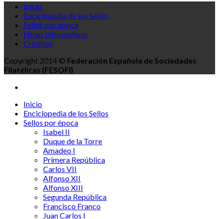
Inicio
Enciclopedia de los Sellos
Sellos por época
Hojas Informativas
Créditos
Copyright 2014 ©
Federación Española de Sociedades
Filatélicas (FESOFI)
Inicio
Enciclopedia de los Sellos
Sellos por época
Isabel II
Duque de la Torre
Amadeo I
Primera República
Carlos VII
Alfonso XII
Alfonso XIII
Segunda República
Francisco Franco
Juan Carlos I